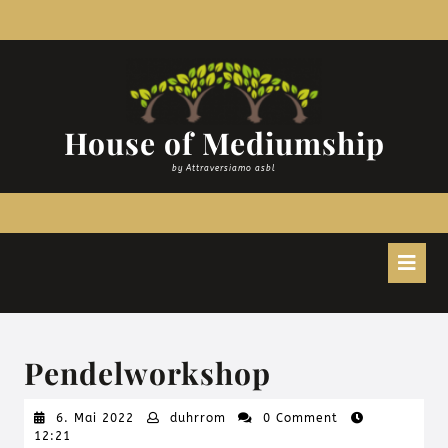
Zum
Inhalt
springen
House of Mediumship
by Attraversiamo asbl
O
B
Pendelworkshop
6.
duhrrom
6. Mai 2022
duhrrom
0 Comment
Mai
12:21