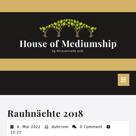
Zum
Inhalt
springen
House of Mediumship
by Attraversiamo asbl
O
B
Rauhnächte 2018
6.
duhrrom
6. Mai 2022
duhrrom
0 Comment
Mai
12:21