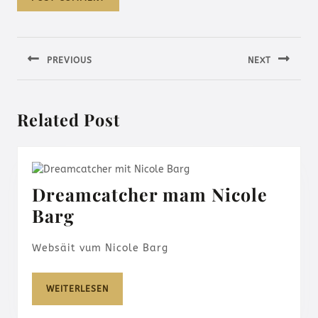
Beitragsnavigation
PREVIOUS
NEXT
Previous
Next
post:
post:
Related Post
Dreamcatcher mam Nicole
Dreamcatcher
Barg
mam
Websäit vum Nicole Barg
Nicole
Barg
WEITERLESEN
WEITERLESEN