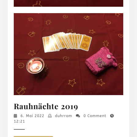
Rauhnächte
Rauhnächte 2019
2019
6.
duhrrom
6. Mai 2022
duhrrom
0 Comment
Mai
12:21
2022