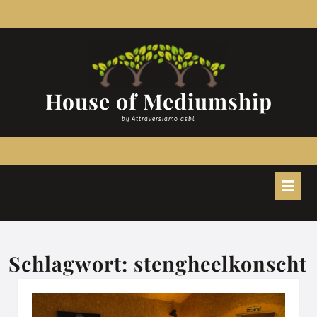
Zum
Inhalt
springen
House of Mediumship
by Attraversiamo asbl
O
B
Schlagwort:
stengheelkonscht