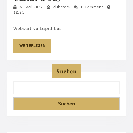
mam
6.
duhrrom
6. Mai 2022
duhrrom
0 Comment
Mai
Carine
12:21
2022
a
Websäit vu Lapidibus
Guy
WEITERLESEN
WEITERLESEN
Suchen
Suchen